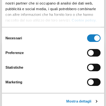
007900001
nostri partner che si occupano di analisi dei dati web,
pubblicità e social media, i quali potrebbero combinarle
Sacchi raccolta fondi
con altre informazioni che ha fornito loro o che hanno
30my
raccolto dal suo utilizzo dei loro servizi.
Cookie policy.
Selezione
Necessari
del
consenso
100 pz
Preferenze
Statistiche
Marketing
007402104
Cop.c/beccuccio PS per
B.5,5/7oz
Mostra dettagli