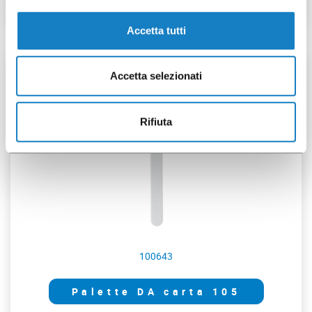
Accetta tutti
2500 pz
Accetta selezionati
Rifiuta
100643
Palette DA carta 105