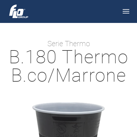
Apri/
navi
Serie Thermo
B.180 Thermo
B.co/Marrone