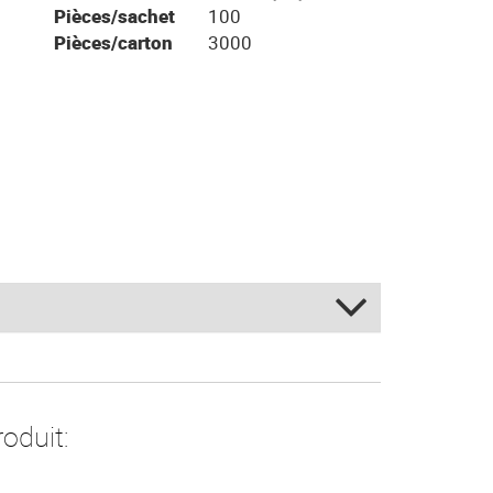
Pièces/sachet
100
Pièces/carton
3000
 - Blanc
nc/Bleu - Bianco/Blu
Blanc/Argent - Bianco/Argento
oduit: