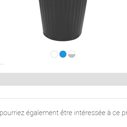
G.180 Thermo Blanc
G.180 Thermo Bla
G.180 Thermo 
pourriez également être intéressée à ce pr