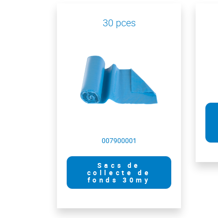
30 pces
007900001
Sacs de
collecte de
fonds 30my