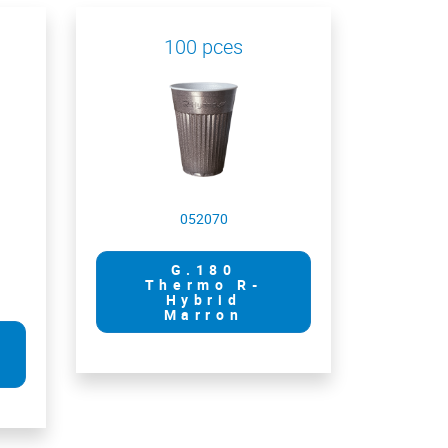
100 pces
052070
G.180
Thermo R-
Hybrid
Marron