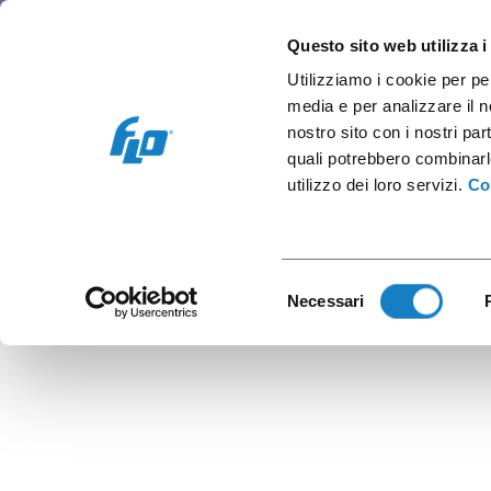
Retail/Hôtellerie
Vending et bureau
C
Questo sito web utilizza i
Utilizziamo i cookie per pe
media e per analizzare il no
nostro sito con i nostri par
quali potrebbero combinarl
G.180
utilizzo dei loro servizi.
Co
Selezione
Necessari
del
consenso