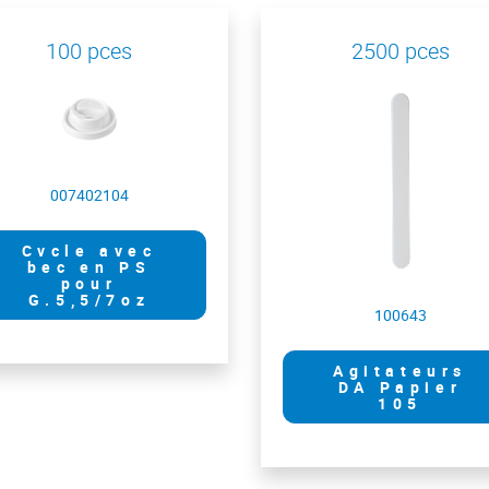
100 pces
2500 pces
007402104
Cvcle avec
bec en PS
pour
G.5,5/7oz
100643
Agitateurs
DA Papier
105