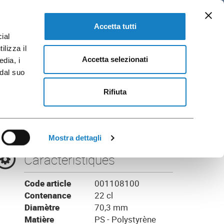
FR
Catalogues
SE RENDRE A FLO CORPORATE
Accetta tutti
ial
ilizza il
Accetta selezionati
edia, i
 dal suo
Marron
Rifiuta
Mostra dettagli
Caractéristiques
Code article
001108100
Contenance
22 cl
Diamètre
70,3 mm
Matière
PS - Polystyrène