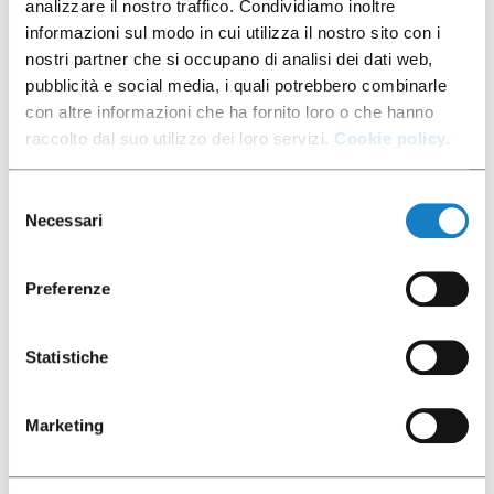
analizzare il nostro traffico. Condividiamo inoltre
informazioni sul modo in cui utilizza il nostro sito con i
nostri partner che si occupano di analisi dei dati web,
001104151
pubblicità e social media, i quali potrebbero combinarle
con altre informazioni che ha fornito loro o che hanno
B.88 L Bianco
raccolto dal suo utilizzo dei loro servizi.
Cookie policy.
Selezione
Necessari
del
consenso
50 pz
Preferenze
Statistiche
Marketing
001104153
B.88 L Traslucido