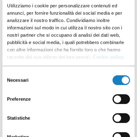
Utilizziamo i cookie per personalizzare contenuti ed
testiamo tutte le capsule in modo rigoroso, con
annunci, per fornire funzionalità dei social media e per
l’obiettivo di garantire un eccellente risultato in
analizzare il nostro traffico. Condividiamo inoltre
tazza.
informazioni sul modo in cui utilizza il nostro sito con i
nostri partner che si occupano di analisi dei dati web,
pubblicità e social media, i quali potrebbero combinarle
VAI AI PRODOTTI
con altre informazioni che ha fornito loro o che hanno
raccolto dal suo utilizzo dei loro servizi.
Cookie policy.
Selezione
Necessari
del
consenso
Preferenze
Statistiche
Marketing