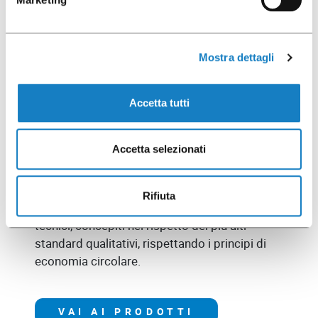
Contenitori
Mostra dettagli
industriali
Accetta tutti
Accetta selezionati
All’interno della divisione “Packaging” del
Gruppo, un posto importante è occupato
dalla gamma di contenitori destinati
Rifiuta
all’industria lattiero casearia. Manufatti
tecnici, concepiti nel rispetto dei più alti
standard qualitativi, rispettando i principi di
economia circolare.
VAI AI PRODOTTI