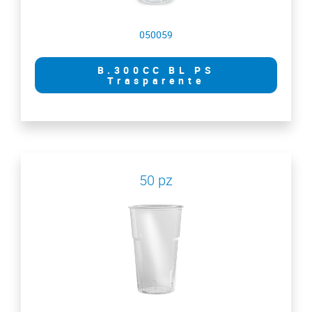
050059
B.300CC BL PS
Trasparente
50 pz