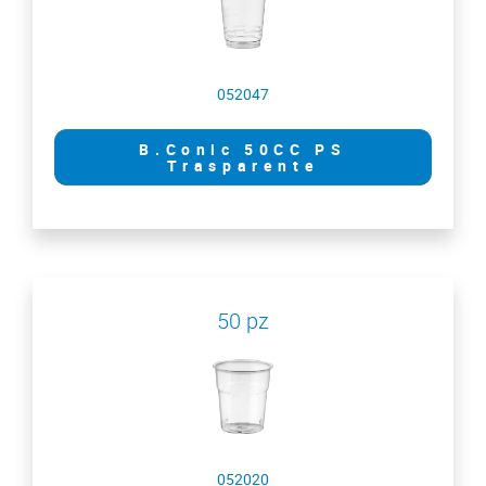
052047
B.Conic 50CC PS
Trasparente
50 pz
052020