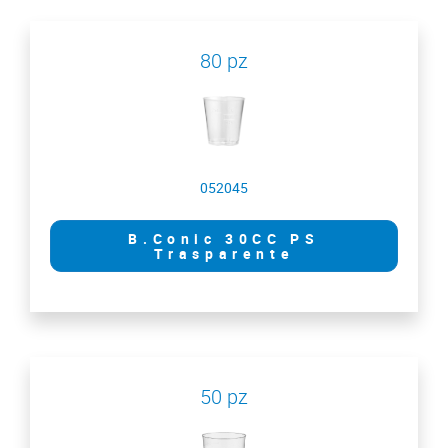
80 pz
052045
B.Conic 30CC PS
Trasparente
50 pz