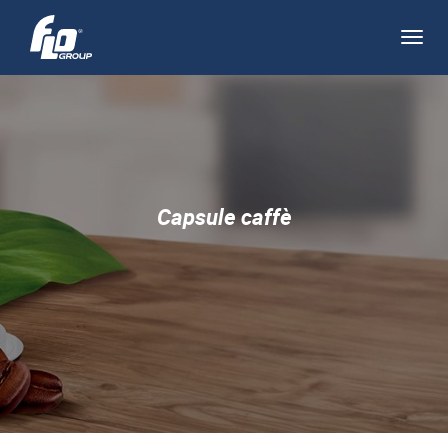
Apri/
navi
Capsule caffè