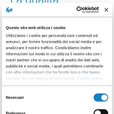
La tecnologia IN MOLD TRIM garantisce bordi
perfetti senza asimmetrie di taglio. La capsula
Questo sito web utilizza i cookie
così formata è agevolmente centrata nei
Utilizziamo i cookie per personalizzare contenuti ed
dispositivi di riempimento. Il bordo simmetrico e
annunci, per fornire funzionalità dei social media e per
piano permette una saldatura eccellente ed
analizzare il nostro traffico. Condividiamo inoltre
estremamente semplice del lid.
informazioni sul modo in cui utilizza il nostro sito con i
In termoformatura lavoriamo su strati sottili che
nostri partner che si occupano di analisi dei dati web,
permettono un’elevata precisione nei dettagli; in
pubblicità e social media, i quali potrebbero combinarle
questo modo si ottiene una capsula leggera e
con altre informazioni che ha fornito loro o che hanno
tecnicamente evoluta, che garantisce le stesse
raccolto dal suo utilizzo dei loro servizi.
Cookie policy.
performance di quelle dei migliori Brand-owner
internazionali.
Selezione
Necessari
del
consenso
Preferenze