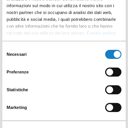
informazioni sul modo in cui utilizza il nostro sito con i
nostri partner che si occupano di analisi dei dati web,
pubblicità e social media, i quali potrebbero combinarle
con altre informazioni che ha fornito loro o che hanno
Gea Calix
raccolto dal suo utilizzo dei loro servizi.
Cookie policy.
Selezione
Necessari
del
Gea Calix è la linea innovativa di eco-capsule
consenso
biobased che si riciclano nell’umido e che
garantiscono la massima eccellenza delle
Preferenze
prestazioni per quanto riguarda l’aroma, il gusto,
l’utilizzo e lo smaltimento dei rifiuti.
Statistiche
SCOPRI
Marketing