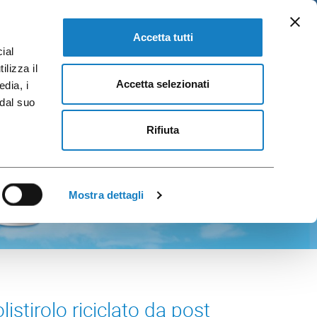
IT
loghi e Brochure
VAI A FLO CORPORATE
Accetta tutti
ial
ilizza il
Accetta selezionati
edia, i
 dal suo
Rifiuta
Mostra dettagli
istirolo riciclato da post