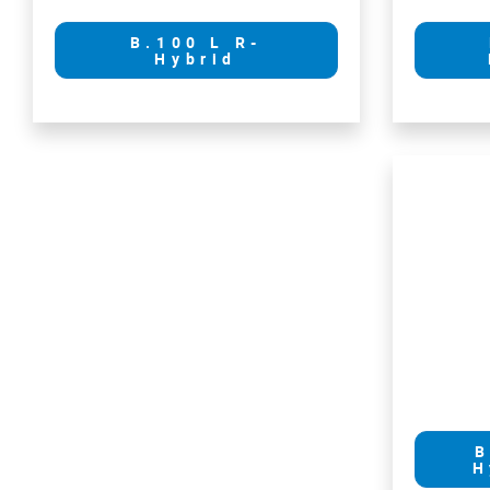
B.100 L R-
Hybrid
B
H