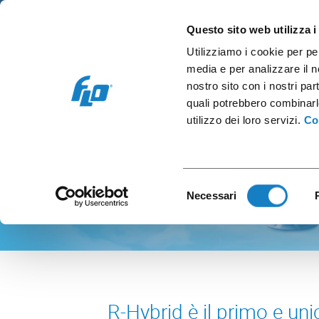
Retail e Ho.Re.Ca.
Vending e OCS
Cap
Questo sito web utilizza i
Utilizziamo i cookie per pe
media e per analizzare il no
nostro sito con i nostri par
quali potrebbero combinarl
utilizzo dei loro servizi.
Co
Selezione
Necessari
del
consenso
R-Hybrid è il primo e uni