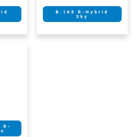
rid
B.165 R-Hybrid
Sky
 R-
wn