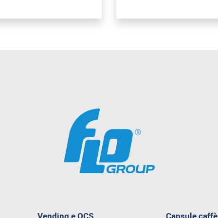
pagina
Vending e OCS
Capsule caffè