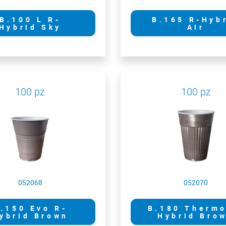
B.100 L R-
B.165 R-Hyb
Hybrid Sky
Air
100 pz
100 pz
052068
052070
.150 Evo R-
B.180 Thermo
ybrid Brown
Hybrid Bro