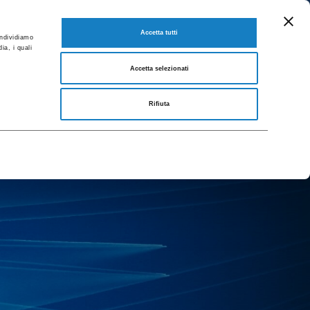
EN
 and Brochures
GO TO FLO CORPORATE
Accetta tutti
ondividiamo
ia, i quali
Accetta selezionati
Rifiuta