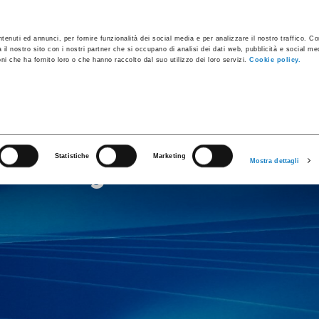
ules
Industrial Containers
Innovative Products
Catalogs
tenuti ed annunci, per fornire funzionalità dei social media e per analizzare il nostro traffico. C
a il nostro sito con i nostri partner che si occupano di analisi dei dati web, pubblicità e social med
i che ha fornito loro o che hanno raccolto dal suo utilizzo dei loro servizi.
Cookie policy.
Catalogs and Brochures
Statistiche
Marketing
Mostra dettagli