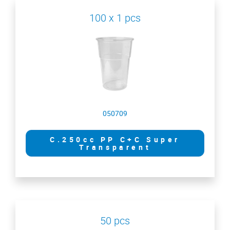
100 x 1 pcs
050709
C.250cc PP C+C Super
Transparent
50 pcs