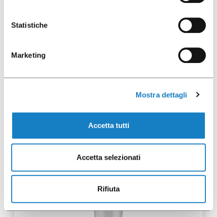
Statistiche
052088
Marketing
C.330cc PP Super
Transparent
Mostra dettagli
Accetta tutti
50 pcs
Accetta selezionati
Rifiuta