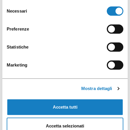
Selezione
C.166 R-Hybrid Air
Necessari
del
consenso
Preferenze
Statistiche
100 pcs
Marketing
Mostra dettagli
052068
Accetta tutti
C.150 EVO R-Hybrid
Brown
Accetta selezionati