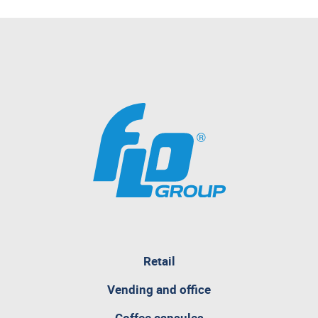
Retail
pagina
Vending and office
attualmente
aperta
Coffee capsules