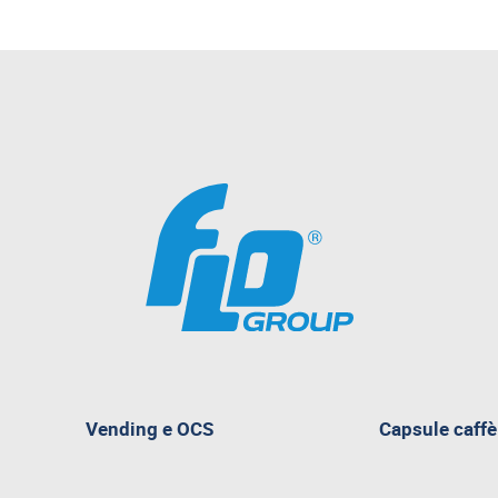
pagina
Vending e OCS
Capsule caffè
attualmente
aperta