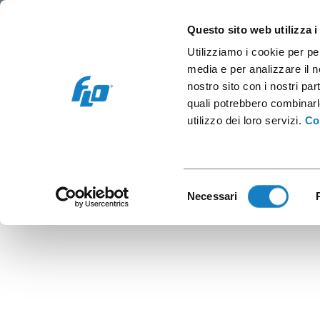
Retail e Ho.Re.Ca.
Vending e OCS
Cap
Questo sito web utilizza i
Utilizziamo i cookie per pe
media e per analizzare il no
nostro sito con i nostri par
quali potrebbero combinarl
B.
utilizzo dei loro servizi.
Co
Selezione
Necessari
del
consenso