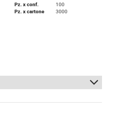
Pz. x conf.
100
Pz. x cartone
3000
/Marrone - Bianco/Marrone
o/Blu - Bianco/Blu
B.co/Argento - Bianco/Argento