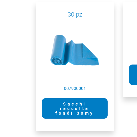
30 pz
007900001
Sacchi
raccolta
fondi 30my