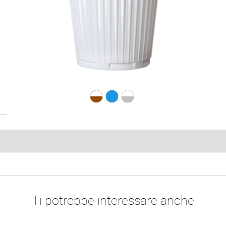
B.180 Thermo B.co
B.180 Thermo B.c
B.180 Thermo 
Ti potrebbe interessare anche