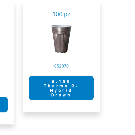
100 pz
052070
B.180
Thermo R-
Hybrid
Brown