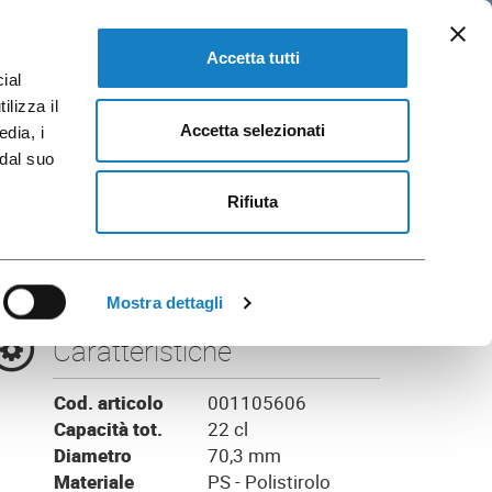
IT
loghi e Brochure
VAI A FLO CORPORATE
Accetta tutti
ial
ilizza il
Accetta selezionati
edia, i
 dal suo
nco
Rifiuta
Mostra dettagli
Caratteristiche
Cod. articolo
001105606
Capacità tot.
22 cl
Diametro
70,3 mm
Materiale
PS - Polistirolo