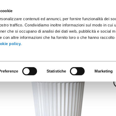
sule caffè
Contenitori industriali
Prodotti innovativi
Cata
 cookie
rsonalizzare contenuti ed annunci, per fornire funzionalità dei soc
stro traffico. Condividiamo inoltre informazioni sul modo in cui ut
tner che si occupano di analisi dei dati web, pubblicità e social m
Serie Thermo
e con altre informazioni che ha fornito loro o che hanno raccolto
180 Thermo Bia
okie policy.
Preferenze
Statistiche
Marketing