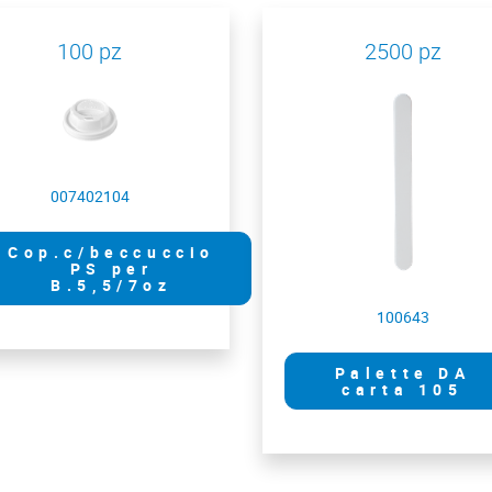
100 pz
2500 pz
007402104
Cop.c/beccuccio
PS per
B.5,5/7oz
100643
Palette DA
carta 105