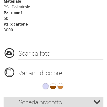
Materiale
PS - Polistirolo
Pz. x conf.
50
Pz. x cartone
3000
Scarica foto
Varianti di colore
B.165 LEX Traslucid
B.165 LEX B.co/
B.165 LEX B.c
Scheda prodotto