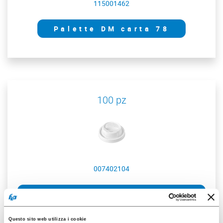
115001462
Palette DM carta 78
100 pz
007402104
Cop.c/beccuccio PS per
B.5,5/7oz
Questo sito web utilizza i cookie