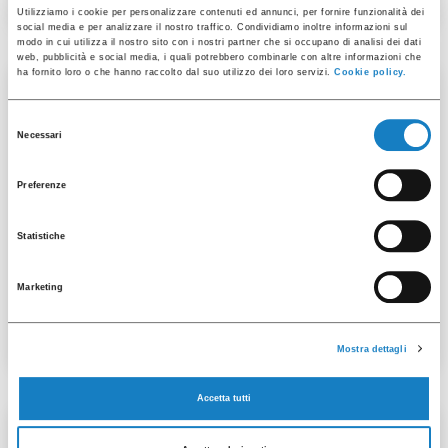
Utilizziamo i cookie per personalizzare contenuti ed annunci, per fornire funzionalità dei
social media e per analizzare il nostro traffico. Condividiamo inoltre informazioni sul
modo in cui utilizza il nostro sito con i nostri partner che si occupano di analisi dei dati
web, pubblicità e social media, i quali potrebbero combinarle con altre informazioni che
ha fornito loro o che hanno raccolto dal suo utilizzo dei loro servizi.
Cookie policy.
100 pz
Selezione
Necessari
del
consenso
Preferenze
Statistiche
001105224
Marketing
B.100 L DA Traslucido
Mostra dettagli
Accetta tutti
50 pz