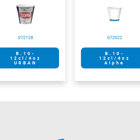
072128
072022
B.10-
B.10-
12cl/4oz
12cl/4oz
URBAN
Alpha