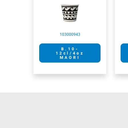
103000943
B.10-
12cl/4oz
MAORI