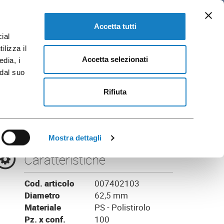
IT
loghi e Brochure
VAI A FLO CORPORATE
Accetta tutti
ial
ilizza il
Accetta selezionati
edia, i
 dal suo
4oz
Rifiuta
Mostra dettagli
Caratteristiche
Cod. articolo
007402103
Diametro
62,5 mm
Materiale
PS - Polistirolo
Pz. x conf.
100