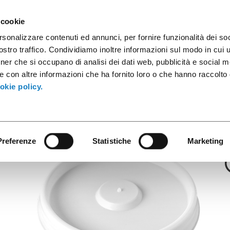
sule caffè
Contenitori industriali
Prodotti innovativi
Cata
 cookie
rsonalizzare contenuti ed annunci, per fornire funzionalità dei soc
stro traffico. Condividiamo inoltre informazioni sul modo in cui ut
tner che si occupano di analisi dei dati web, pubblicità e social m
Coperchi
e con altre informazioni che ha fornito loro o che hanno raccolto
p.Flat PS per B.
okie policy.
Preferenze
Statistiche
Marketing