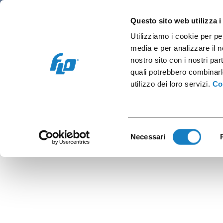
Retail e Ho.Re.Ca.
Vending e OCS
Cap
Questo sito web utilizza i
Utilizziamo i cookie per pe
media e per analizzare il no
nostro sito con i nostri par
quali potrebbero combinarl
Co
utilizzo dei loro servizi.
Co
Selezione
Necessari
del
consenso