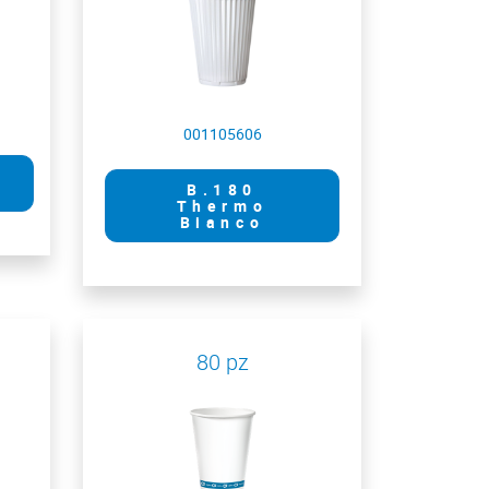
001105606
B.180
Thermo
Bianco
80 pz