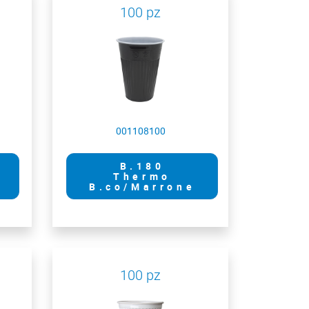
100 pz
001108100
B.180
Thermo
B.co/Marrone
100 pz