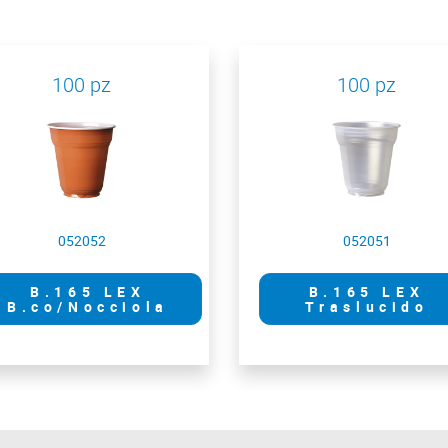
100 pz
100 pz
052052
052051
B.165 LEX
B.165 LEX
B.co/Nocciola
Traslucido