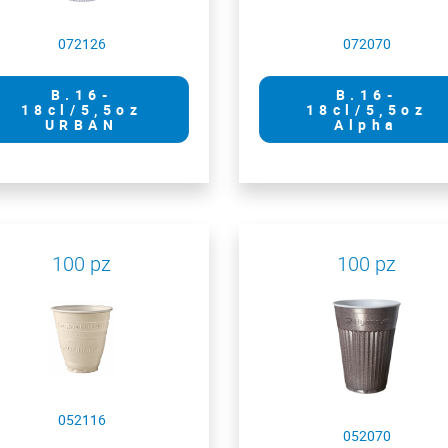
072126
072070
B.16-
B.16-
18cl/5,5oz
18cl/5,5oz
URBAN
Alpha
100 pz
100 pz
052116
052070