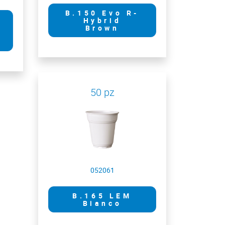
B.150 Evo R-
Hybrid
Brown
50 pz
052061
B.165 LEM
Bianco