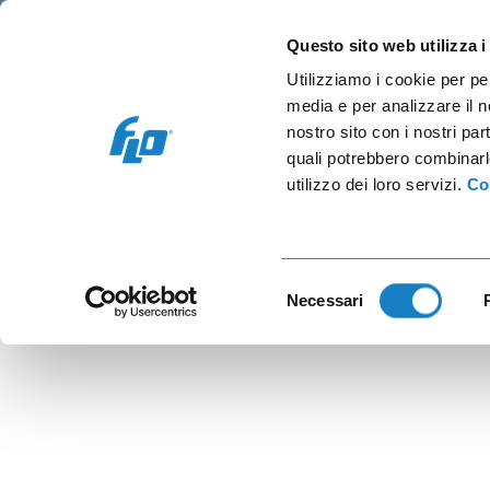
Retail e Ho.Re.Ca.
Vending e OCS
Cap
Questo sito web utilizza i
Utilizziamo i cookie per pe
media e per analizzare il no
nostro sito con i nostri par
quali potrebbero combinarl
Cop.c/be
utilizzo dei loro servizi.
Co
Selezione
Necessari
del
consenso