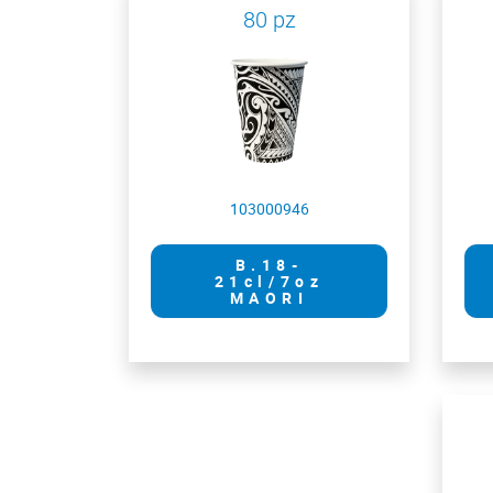
80 pz
103000946
B.18-
21cl/7oz
MAORI