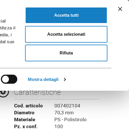
IT
loghi e Brochure
VAI A FLO CORPORATE
Accetta tutti
ial
ilizza il
Accetta selezionati
edia, i
 dal suo
B.5,5/7oz
Rifiuta
Mostra dettagli
Caratteristiche
Cod. articolo
007402104
Diametro
70,3 mm
Materiale
PS - Polistirolo
Pz. x conf.
100