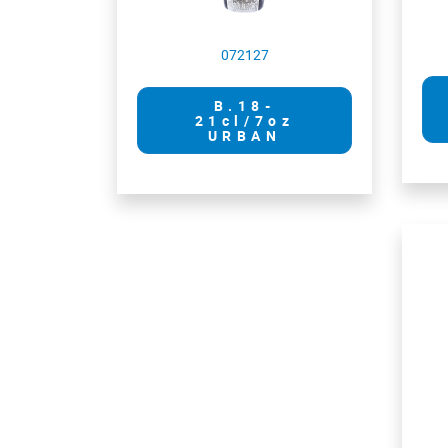
072127
B.18-
21cl/7oz
URBAN