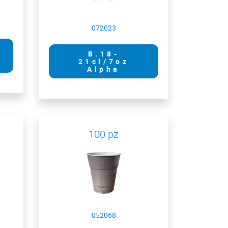
072023
B.18-
21cl/7oz
Alpha
100 pz
052068