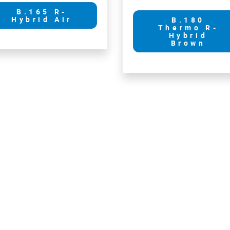
B.165 R-
Hybrid Air
B.180
Thermo R-
Hybrid
Brown