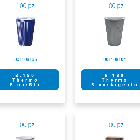
100 pz
100 pz
001108105
001108104
B.180
B.180
Thermo
Thermo
B.co/Blu
B.co/Argento
100 pz
100 pz