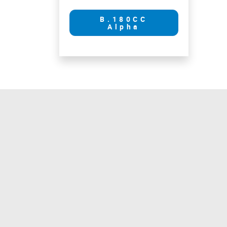
B.180CC
Alpha