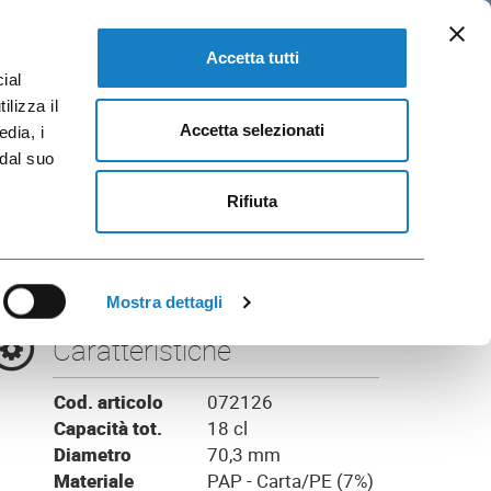
IT
loghi e Brochure
VAI A FLO CORPORATE
Accetta tutti
ial
ilizza il
Accetta selezionati
edia, i
 dal suo
RBAN
Rifiuta
Mostra dettagli
Caratteristiche
Cod. articolo
072126
Capacità tot.
18 cl
Diametro
70,3 mm
Materiale
PAP - Carta/PE (7%)