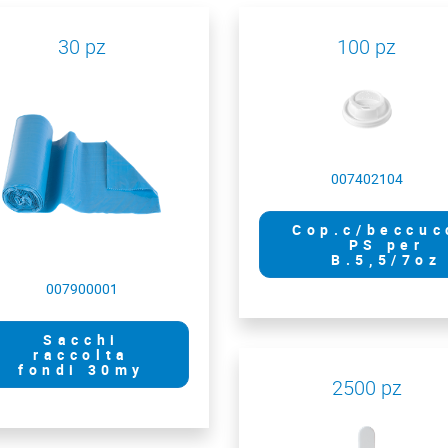
30 pz
100 pz
007402104
Cop.c/beccuc
PS per
B.5,5/7oz
007900001
Sacchi
raccolta
fondi 30my
2500 pz