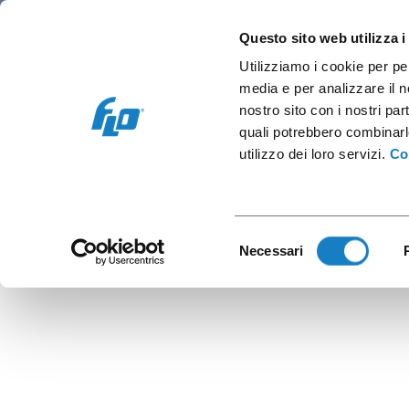
Retail e Ho.Re.Ca.
Vending e OCS
Cap
Questo sito web utilizza i
Utilizziamo i cookie per pe
media e per analizzare il no
nostro sito con i nostri par
quali potrebbero combinarl
B.1
utilizzo dei loro servizi.
Co
Selezione
Necessari
del
consenso