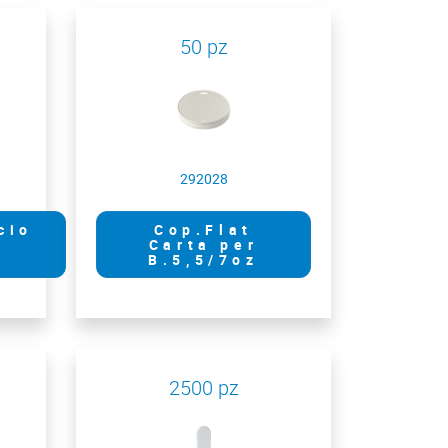
50 pz
292028
cio
Cop.Flat
Carta per
B.5,5/7oz
2500 pz