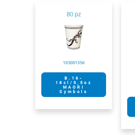
80 pz
103001556
B.16-
18cl/5,5oz
MAORI
Symbols