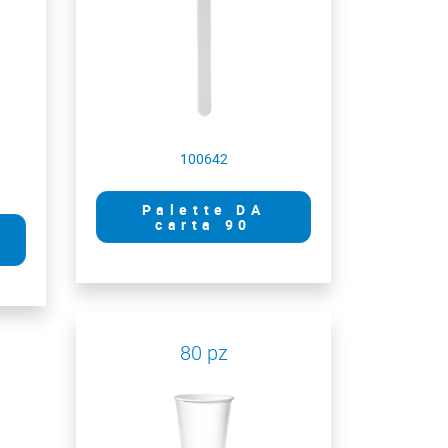
100642
Palette DA
carta 90
80 pz