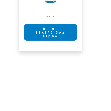
072070
B.16-
18cl/5,5oz
Alpha