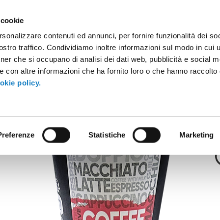
sule caffè
Contenitori industriali
Prodotti innovativi
Cata
 cookie
rsonalizzare contenuti ed annunci, per fornire funzionalità dei soc
stro traffico. Condividiamo inoltre informazioni sul modo in cui ut
tner che si occupano di analisi dei dati web, pubblicità e social m
Carta Urban
e con altre informazioni che ha fornito loro o che hanno raccolto
6-18cl/5,5oz U
okie policy.
Preferenze
Statistiche
Marketing