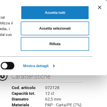
IT
loghi e Brochure
VAI A FLO CORPORATE
Accetta tutti
ial
ilizza il
Accetta selezionati
edia, i
 dal suo
BAN
Rifiuta
Mostra dettagli
Caratteristiche
Cod. articolo
072128
Capacità tot.
12 cl
Diametro
62,5 mm
Materiale
PAP - Carta/PE (7%)