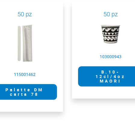
50 pz
50 pz
103000943
B.10-
115001462
12cl/4oz
MAORI
Palette DM
carta 78