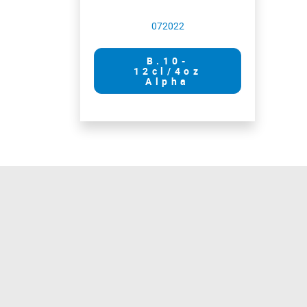
072022
B.10-
12cl/4oz
Alpha