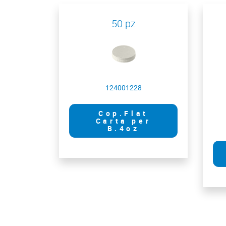
50 pz
124001228
Cop.Flat
Carta per
B.4oz