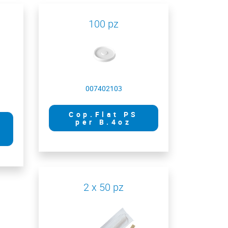
100 pz
007402103
Cop.Flat PS
per B.4oz
2 x 50 pz