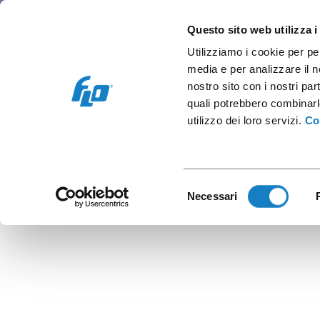
Retail e Ho.Re.Ca.
Vending e OCS
Cap
Questo sito web utilizza i
Utilizziamo i cookie per pe
media e per analizzare il no
nostro sito con i nostri par
quali potrebbero combinarl
B.
utilizzo dei loro servizi.
Co
Selezione
Necessari
del
consenso