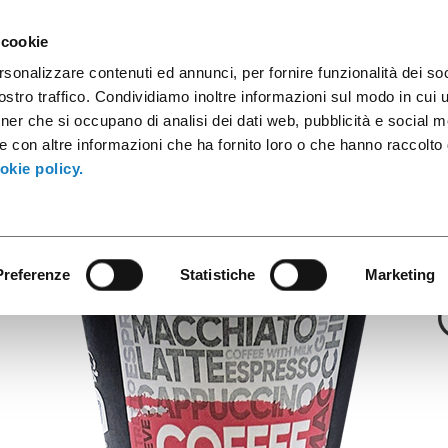
sule caffè
Contenitori industriali
Prodotti innovativi
Cata
 cookie
rsonalizzare contenuti ed annunci, per fornire funzionalità dei soc
stro traffico. Condividiamo inoltre informazioni sul modo in cui ut
tner che si occupano di analisi dei dati web, pubblicità e social m
Carta Urban
e con altre informazioni che ha fornito loro o che hanno raccolto
10-12cl/4oz UR
okie policy.
Preferenze
Statistiche
Marketing