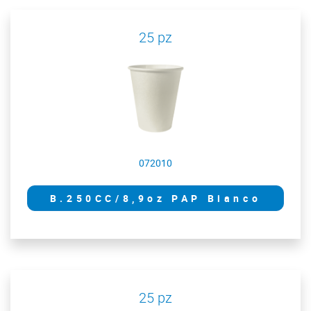
25 pz
072010
B.250CC/8,9oz PAP Bianco
25 pz