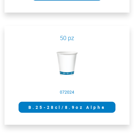
50 pz
072024
B.25-28cl/8.9oz Alpha