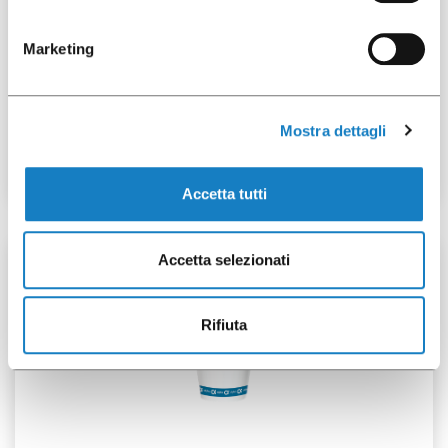
Marketing
072129
B.25-28cl/8.9oz URBAN
Mostra dettagli
Accetta tutti
Accetta selezionati
50 pz
Rifiuta