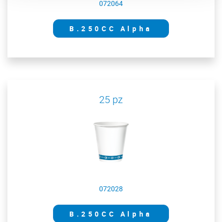
072064
B.250CC Alpha
25 pz
072028
B.250CC Alpha