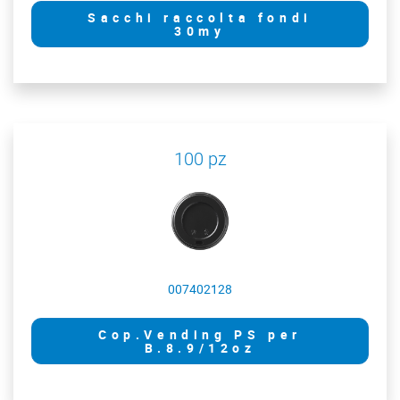
Sacchi raccolta fondi
30my
100 pz
007402128
Cop.Vending PS per
B.8.9/12oz