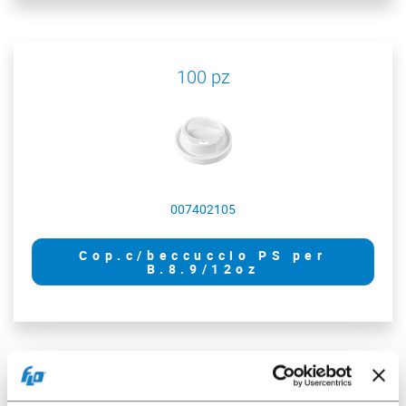
100 pz
007402105
Cop.c/beccuccio PS per
B.8.9/12oz
50 pz