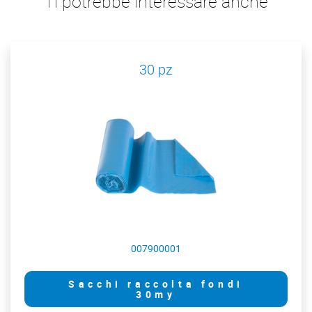
Ti potrebbe interessare anche
30 pz
007900001
Sacchi raccolta fondi
30my