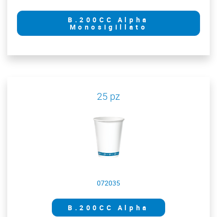
B.200CC Alpha
Monosigillato
25 pz
072035
B.200CC Alpha