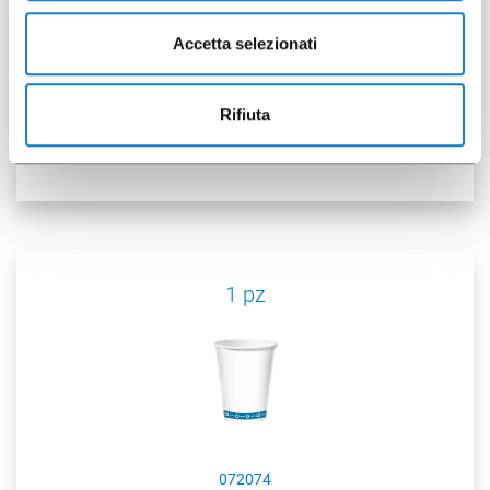
Accetta selezionati
072127
Rifiuta
B.18-21cl/7oz URBAN
1 pz
072074