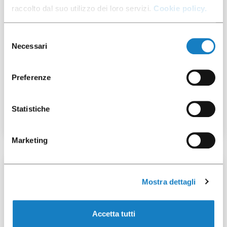
raccolto dal suo utilizzo dei loro servizi.
Cookie policy.
Selezione
Necessari
del
consenso
100642
Preferenze
Palette DA carta 90
Statistiche
Marketing
80 pz
Mostra dettagli
Accetta tutti