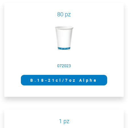
80 pz
072023
B.18-21cl/7oz Alpha
1 pz