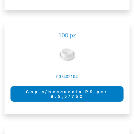
100 pz
007402104
Cop.c/beccuccio PS per
B.5,5/7oz