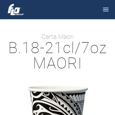
Apri/
navi
Carta Maori
B.18-21cl/7oz
MAORI