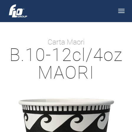
Apri/
navi
Carta Maori
B.10-12cl/4oz
MAORI