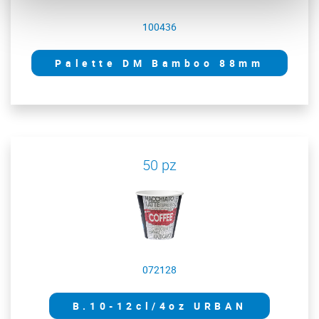
100436
Palette DM Bamboo 88mm
50 pz
072128
B.10-12cl/4oz URBAN