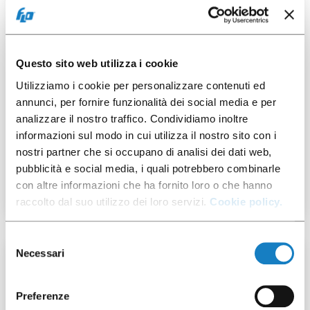
Questo sito web utilizza i cookie
Utilizziamo i cookie per personalizzare contenuti ed
annunci, per fornire funzionalità dei social media e per
analizzare il nostro traffico. Condividiamo inoltre
115001462
informazioni sul modo in cui utilizza il nostro sito con i
nostri partner che si occupano di analisi dei dati web,
Palette DM carta 78
pubblicità e social media, i quali potrebbero combinarle
con altre informazioni che ha fornito loro o che hanno
raccolto dal suo utilizzo dei loro servizi.
Cookie policy.
Selezione
Necessari
del
100 pz
consenso
Preferenze