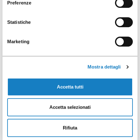
Preferenze
Ti potrebbe interessare anche
Statistiche
Marketing
100 pz
Mostra dettagli
Accetta tutti
292024
Accetta selezionati
Cop.c/beccuccio PS per
B.400CC/12oz
Rifiuta