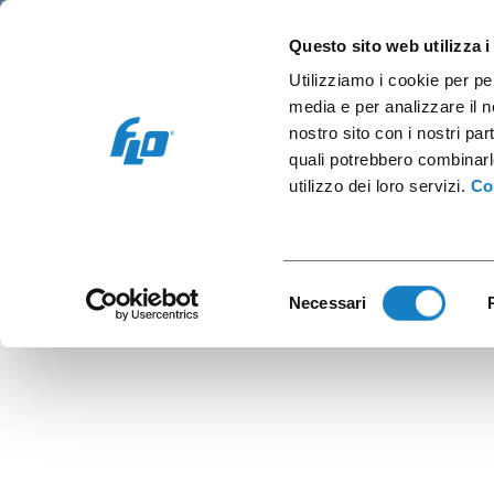
Retail e Ho.Re.Ca.
Vending e OCS
Cap
Questo sito web utilizza i
Utilizziamo i cookie per pe
media e per analizzare il no
nostro sito con i nostri par
quali potrebbero combinarl
B.34
utilizzo dei loro servizi.
Co
Selezione
Necessari
del
consenso