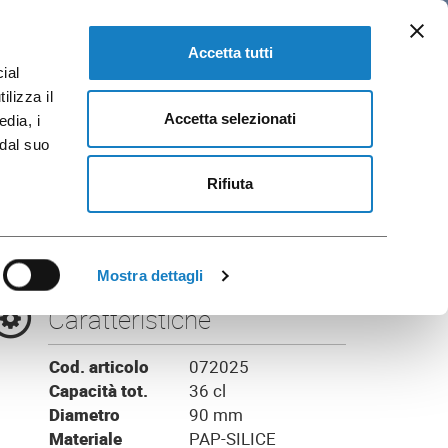
IT
loghi e Brochure
VAI A FLO CORPORATE
Accetta tutti
ial
ilizza il
Accetta selezionati
edia, i
 dal suo
Alpha
Rifiuta
Mostra dettagli
Caratteristiche
Cod. articolo
072025
Capacità tot.
36 cl
Diametro
90 mm
Materiale
PAP-SILICE