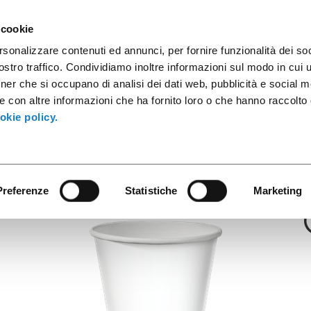
sule caffè
Contenitori industriali
Prodotti innovativi
Cata
 cookie
rsonalizzare contenuti ed annunci, per fornire funzionalità dei soc
stro traffico. Condividiamo inoltre informazioni sul modo in cui ut
tner che si occupano di analisi dei dati web, pubblicità e social m
Alpha
e con altre informazioni che ha fornito loro o che hanno raccolto
-36cl/12oz D90 
okie policy.
Preferenze
Statistiche
Marketing