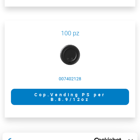
100 pz
007402128
Cop.Vending PS per
B.8.9/12oz