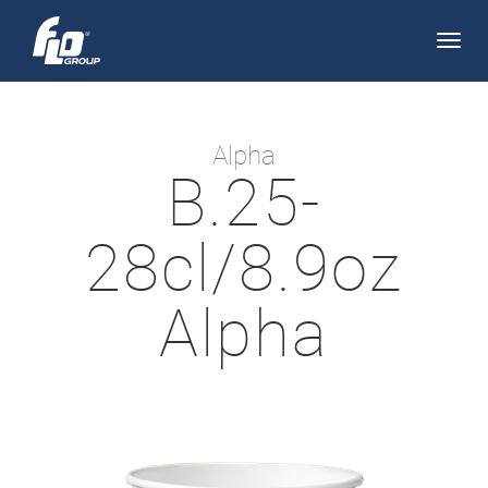
Apri/
navi
Alpha
B.25-
28cl/8.9oz
Alpha