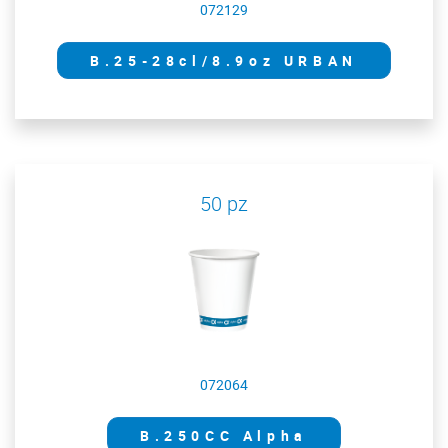
072129
B.25-28cl/8.9oz URBAN
50 pz
072064
B.250CC Alpha