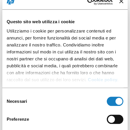
100 pz
Questo sito web utilizza i cookie
Utilizziamo i cookie per personalizzare contenuti ed
annunci, per fornire funzionalità dei social media e per
analizzare il nostro traffico. Condividiamo inoltre
007402105
informazioni sul modo in cui utilizza il nostro sito con i
nostri partner che si occupano di analisi dei dati web,
Cop.c/beccuccio PS per
B.8.9/12oz
pubblicità e social media, i quali potrebbero combinarle
con altre informazioni che ha fornito loro o che hanno
raccolto dal suo utilizzo dei loro servizi.
Cookie policy.
Selezione
Necessari
del
50 pz
consenso
Preferenze