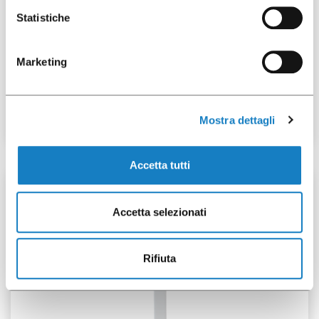
Statistiche
292029
Marketing
Cop.Flat Carta per
B.8.9/12oz
Mostra dettagli
Accetta tutti
2500 pz
Accetta selezionati
Rifiuta