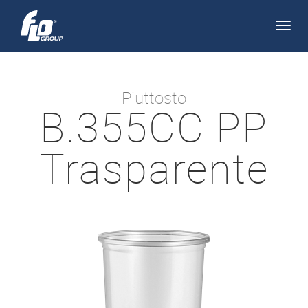
Apri/
navi
Piuttosto
B.355CC PP
Trasparente