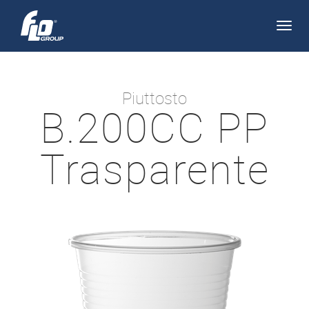
Apri/
navi
Piuttosto
B.200CC PP
Trasparente