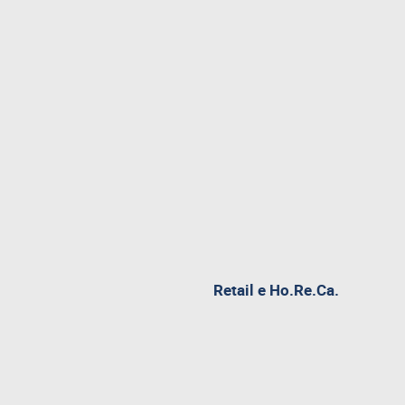
pagina
Retail e Ho.Re.Ca.
attualme
aperta