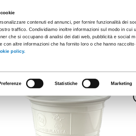
sule caffè
Contenitori industriali
Prodotti innovativi
Cata
 cookie
rsonalizzare contenuti ed annunci, per fornire funzionalità dei soc
stro traffico. Condividiamo inoltre informazioni sul modo in cui ut
tner che si occupano di analisi dei dati web, pubblicità e social m
Nice & Easy
e con altre informazioni che ha fornito loro o che hanno raccolto
B.80CC PS Bianc
okie policy.
Preferenze
Statistiche
Marketing