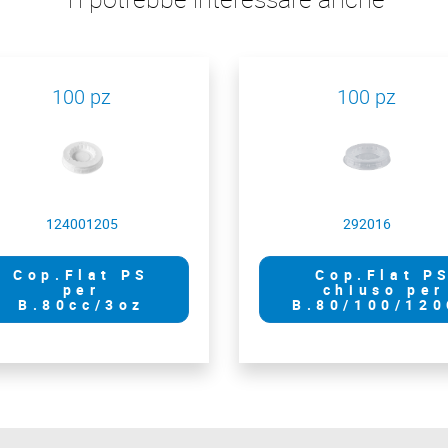
100 pz
100 pz
124001205
292016
Cop.Flat PS
Cop.Flat P
per
chiuso per
B.80cc/3oz
B.80/100/12