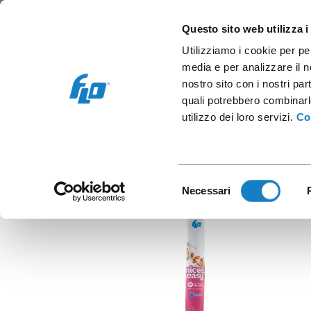
Retail e Ho.Re.Ca.
Vending e OCS
Cap
Questo sito web utilizza i
Utilizziamo i cookie per pe
media e per analizzare il no
nostro sito con i nostri par
quali potrebbero combinarl
utilizzo dei loro servizi.
Co
Selezione
Necessari
del
consenso