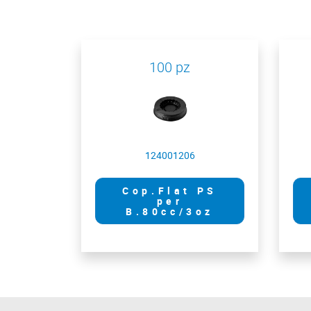
100 pz
124001206
Cop.Flat PS
per
B.80cc/3oz