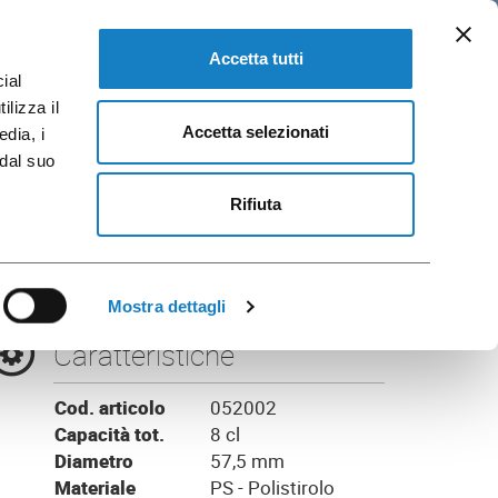
IT
loghi e Brochure
VAI A FLO CORPORATE
Accetta tutti
ial
ilizza il
Accetta selezionati
edia, i
 dal suo
o
Rifiuta
Mostra dettagli
Caratteristiche
Cod. articolo
052002
Capacità tot.
8 cl
Diametro
57,5 mm
Materiale
PS - Polistirolo