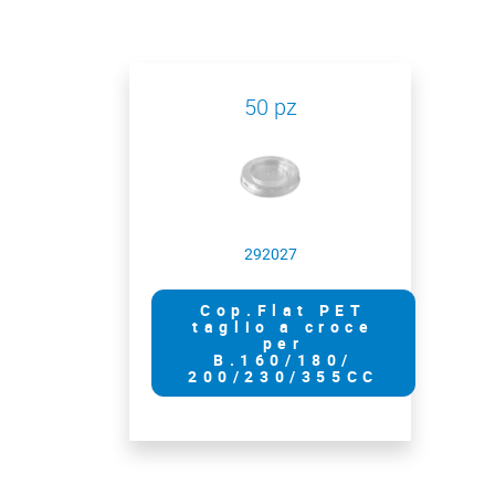
50 pz
292027
Cop.Flat PET
taglio a croce
per
B.160/180/
200/230/355CC