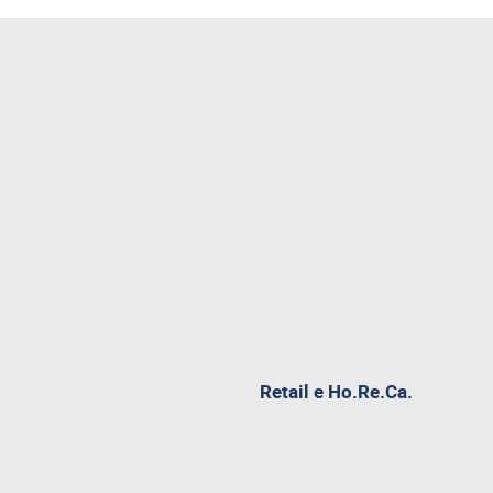
pagina
Retail e Ho.Re.Ca.
attualme
aperta