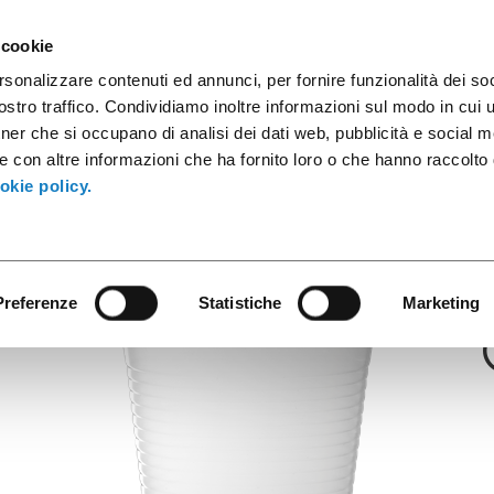
sule caffè
Contenitori industriali
Prodotti innovativi
Cata
 cookie
rsonalizzare contenuti ed annunci, per fornire funzionalità dei soc
stro traffico. Condividiamo inoltre informazioni sul modo in cui ut
tner che si occupano di analisi dei dati web, pubblicità e social m
Nice & Easy
e con altre informazioni che ha fornito loro o che hanno raccolto
00CC PP Traspar
okie policy.
Preferenze
Statistiche
Marketing