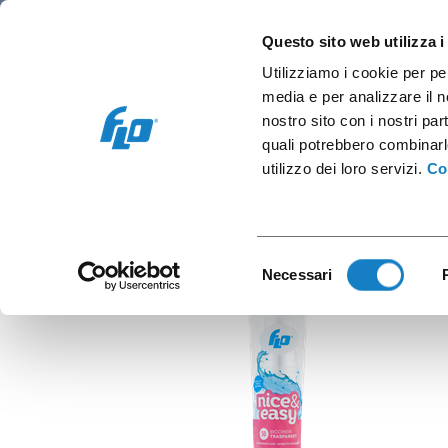
Retail e Ho.Re.Ca.
Vending e OCS
Cap
Questo sito web utilizza i
Utilizziamo i cookie per pe
media e per analizzare il no
nostro sito con i nostri par
quali potrebbero combinarl
B.2
utilizzo dei loro servizi.
Co
Selezione
Necessari
del
consenso