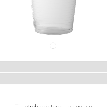
B.200CC PP Bianc
Ti potrebbe interessare anche