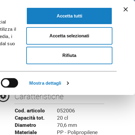
IT
loghi e Brochure
VAI A FLO CORPORATE
Accetta tutti
ial
ilizza il
Accetta selezionati
edia, i
 dal suo
ente
Rifiuta
Mostra dettagli
Caratteristiche
Cod. articolo
052006
Capacità tot.
20 cl
Diametro
70,6 mm
Materiale
PP - Polipropilene