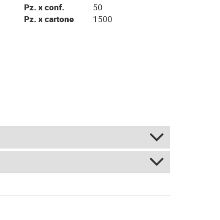
Pz. x conf.
50
Pz. x cartone
1500
o BIS - Bianco