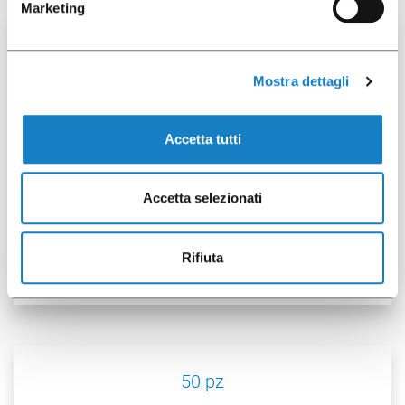
Marketing
100 pz
Mostra dettagli
Accetta tutti
Accetta selezionati
052036
B.200CC PLA Trasparente
Rifiuta
50 pz