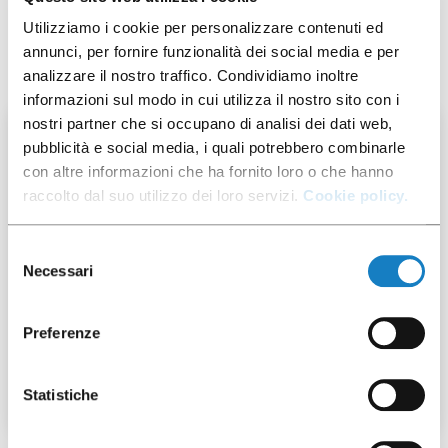
Utilizziamo i cookie per personalizzare contenuti ed
Ti potrebbe interessare anche
annunci, per fornire funzionalità dei social media e per
analizzare il nostro traffico. Condividiamo inoltre
informazioni sul modo in cui utilizza il nostro sito con i
nostri partner che si occupano di analisi dei dati web,
50 pz
pubblicità e social media, i quali potrebbero combinarle
con altre informazioni che ha fornito loro o che hanno
raccolto dal suo utilizzo dei loro servizi.
Cookie policy.
Selezione
Necessari
del
292027
consenso
Cop.Flat PET taglio a
Preferenze
croce per B.160/180/
200/230/355CC
Statistiche