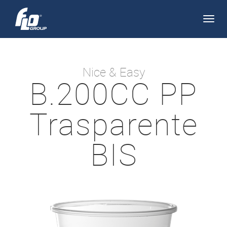
Apri/
navi
Nice & Easy
B.200CC PP
Trasparente
BIS