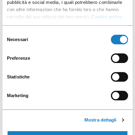
pubblicità e social media, i quali potrebbero combinarle
con altre informazioni che ha fornito loro o che hanno
Scarica foto
raccolto dal suo utilizzo dei loro servizi.
Cookie policy.
Selezione
Necessari
Varianti di colore
del
consenso
B.200CC PP Trasp
Preferenze
Statistiche
Scheda prodotto
Altri packaging
Marketing
Mostra dettagli
Ti potrebbe interessare anche