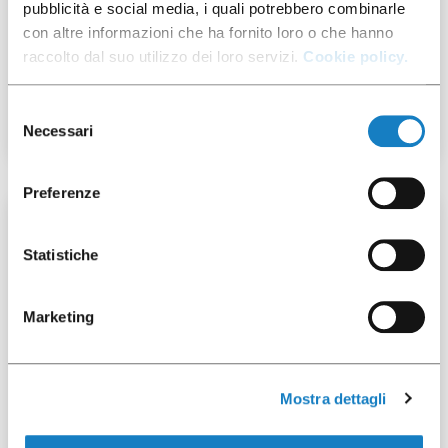
pubblicità e social media, i quali potrebbero combinarle
con altre informazioni che ha fornito loro o che hanno
103000946
raccolto dal suo utilizzo dei loro servizi.
Cookie policy.
B.18-21cl/7oz MAORI
Selezione
Necessari
del
consenso
Preferenze
50 pz
Statistiche
Marketing
292027
Mostra dettagli
Cop.Flat PET taglio a
croce per B.160/180/