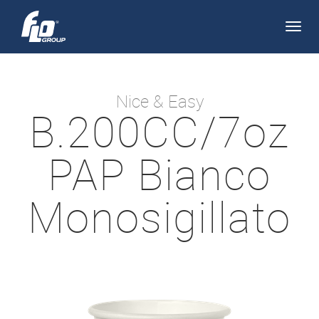
Apri/
navi
Nice & Easy
B.200CC/7oz
PAP Bianco
Monosigillato