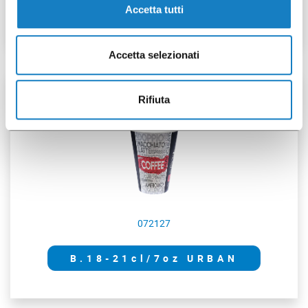
200/230/355CC
Accetta tutti
Accetta selezionati
80 pz
Rifiuta
072127
B.18-21cl/7oz URBAN