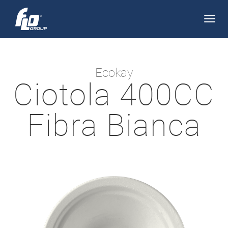
Apri/
navi
Ecokay
Ciotola 400CC
Fibra Bianca