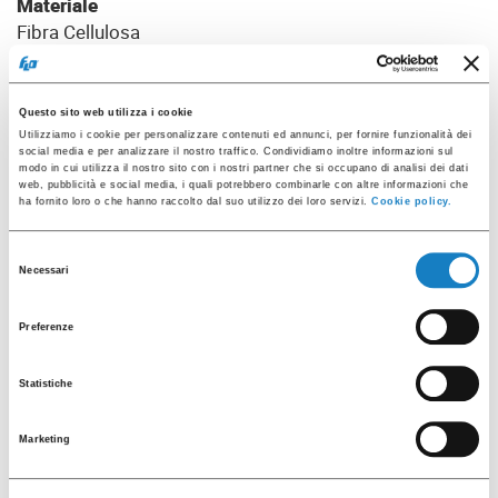
Materiale
Fibra Cellulosa
Pz. x conf.
15
Pz. x cartone
Questo sito web utilizza i cookie
240
Utilizziamo i cookie per personalizzare contenuti ed annunci, per fornire funzionalità dei
social media e per analizzare il nostro traffico. Condividiamo inoltre informazioni sul
modo in cui utilizza il nostro sito con i nostri partner che si occupano di analisi dei dati
web, pubblicità e social media, i quali potrebbero combinarle con altre informazioni che
Packaging
ha fornito loro o che hanno raccolto dal suo utilizzo dei loro servizi.
Cookie policy.
Selezione
Necessari
del
consenso
Preferenze
Statistiche
Marketing