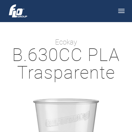
Apri/
navi
Ecokay
B.630CC PLA
Trasparente