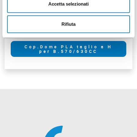
Accetta selezionati
Rifiuta
290120
Cop.Dome PLA taglio a H
per B.570/630CC