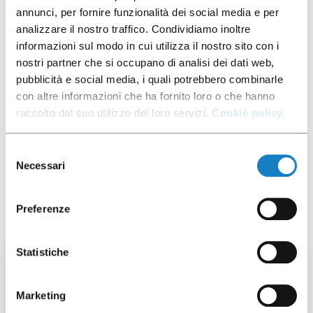
annunci, per fornire funzionalità dei social media e per
analizzare il nostro traffico. Condividiamo inoltre
Scarica foto
informazioni sul modo in cui utilizza il nostro sito con i
nostri partner che si occupano di analisi dei dati web,
pubblicità e social media, i quali potrebbero combinarle
con altre informazioni che ha fornito loro o che hanno
raccolto dal suo utilizzo dei loro servizi.
Cookie policy.
Scheda prodotto
Selezione
Necessari
del
consenso
Ti potrebbe interessare anche
Preferenze
Statistiche
50 pz
Marketing