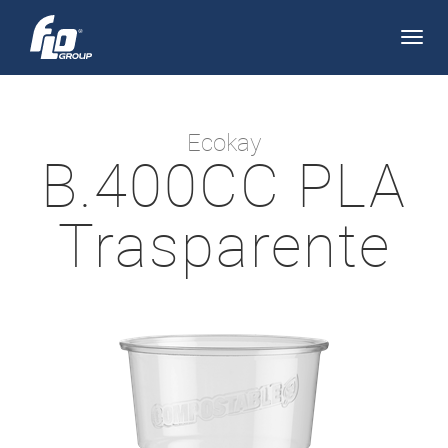
Apri/
navi
Ecokay
B.400CC PLA
Trasparente