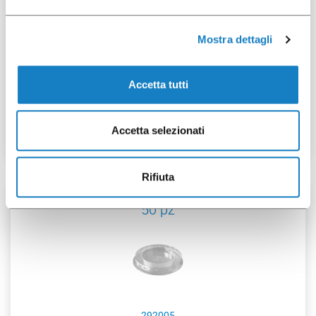
Mostra dettagli
292006
Accetta tutti
Cop.Dome PLA taglio a H
per B.350/400/500CC
Accetta selezionati
Rifiuta
50 pz
292005