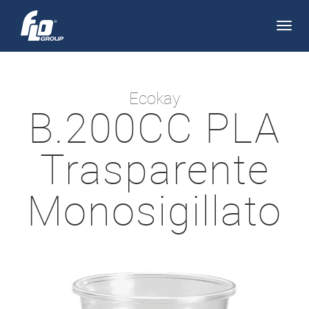
Apri/
navi
Ecokay
B.200CC PLA
Trasparente
Monosigillato