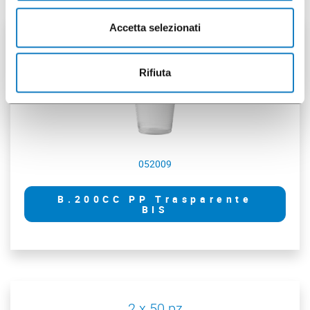
Accetta selezionati
2 x 50 pz
Rifiuta
052009
B.200CC PP Trasparente
BIS
2 x 50 pz