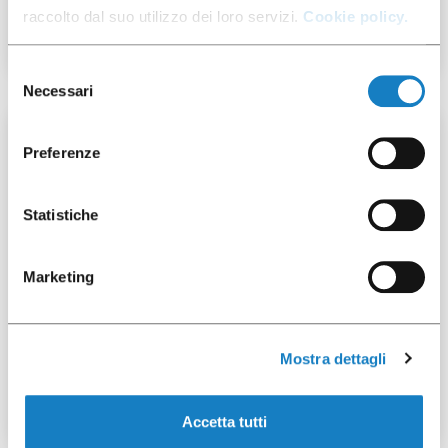
BIS
raccolto dal suo utilizzo dei loro servizi.
Cookie policy.
Selezione
Necessari
del
consenso
2 x 40 pz
Preferenze
Statistiche
Marketing
052010
Mostra dettagli
B.200CC PP Bianco BIS
Accetta tutti