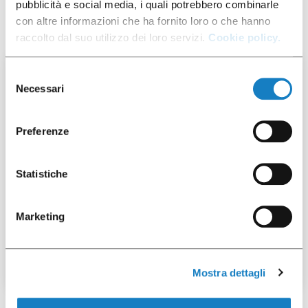
Ti potrebbe interessare anche
pubblicità e social media, i quali potrebbero combinarle
con altre informazioni che ha fornito loro o che hanno
raccolto dal suo utilizzo dei loro servizi.
Cookie policy.
50 pz
Selezione
Necessari
del
consenso
Preferenze
Statistiche
052038
Marketing
B.250CC PLA Trasparente
Mostra dettagli