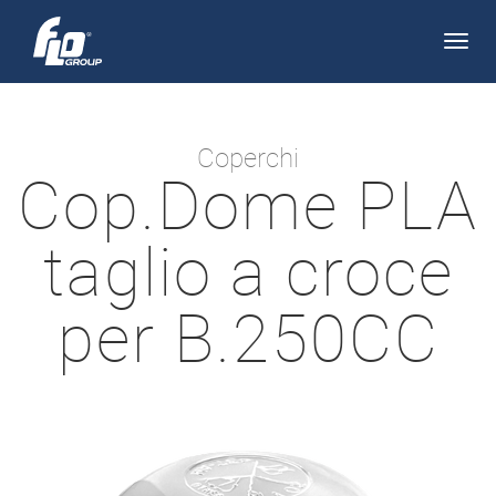
Apri/
navi
Coperchi
Cop.Dome PLA
taglio a croce
per B.250CC