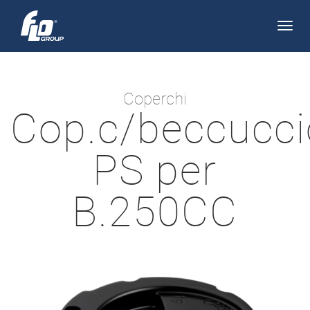
Apri/
navi
Coperchi
Cop.c/beccucci
PS per
B.250CC