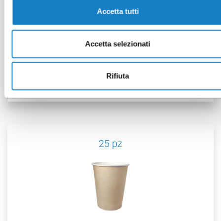
Accetta tutti
Accetta selezionati
072010
B.250CC/8,9oz PAP Bianco
Rifiuta
25 pz