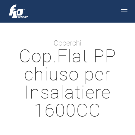
Apri/
navi
Coperchi
Cop.Flat PP
chiuso per
Insalatiere
1600CC