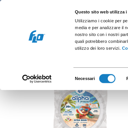
Retail e Ho.Re.Ca.
Vending e OCS
Cap
Questo sito web utilizza i
Utilizziamo i cookie per pe
media e per analizzare il no
nostro sito con i nostri par
quali potrebbero combinarl
P.F
utilizzo dei loro servizi.
Co
Selezione
Necessari
del
consenso