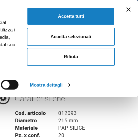
IT
loghi e Brochure
VAI A FLO CORPORATE
Accetta tutti
ial
ilizza il
Accetta selezionati
edia, i
 dal suo
LPHA
Rifiuta
Mostra dettagli
Caratteristiche
Cod. articolo
012093
Diametro
215 mm
Materiale
PAP-SILICE
Pz. x conf.
20