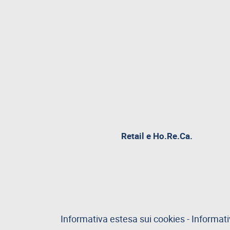
pagina
Retail e Ho.Re.Ca.
attualme
aperta
Informativa estesa sui cookies
-
Informati