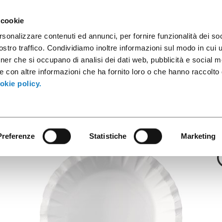
sule caffè
Contenitori industriali
Prodotti innovativi
Cata
 cookie
rsonalizzare contenuti ed annunci, per fornire funzionalità dei soc
stro traffico. Condividiamo inoltre informazioni sul modo in cui ut
tner che si occupano di analisi dei dati web, pubblicità e social m
Alpha
e con altre informazioni che ha fornito loro o che hanno raccolto
ondo 215mm A
okie policy.
Preferenze
Statistiche
Marketing