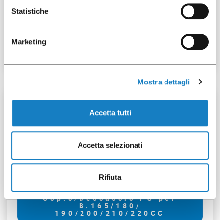
Statistiche
Cop.Flat PET taglio a
croce per B.160/180/
200/230/355CC
Marketing
Mostra dettagli
100 pz
Accetta tutti
Accetta selezionati
292025
Rifiuta
Cop.c/beccuccio PS per
B.165/180/
190/200/210/220CC