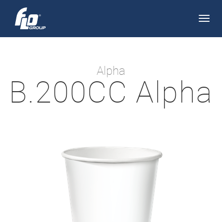
Apri/
navi
Alpha
B.200CC Alpha