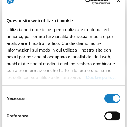
Questo sito web utilizza i cookie
Utilizziamo i cookie per personalizzare contenuti ed
103000946
annunci, per fornire funzionalità dei social media e per
analizzare il nostro traffico. Condividiamo inoltre
B.18-21cl/7oz MAORI
informazioni sul modo in cui utilizza il nostro sito con i
nostri partner che si occupano di analisi dei dati web,
pubblicità e social media, i quali potrebbero combinarle
con altre informazioni che ha fornito loro o che hanno
raccolto dal suo utilizzo dei loro servizi.
Cookie policy.
50 pz
Selezione
Necessari
del
consenso
Preferenze
292027