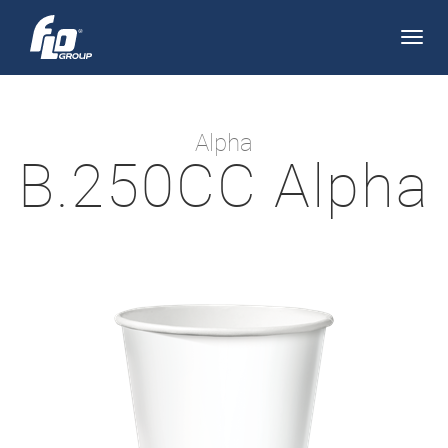
Apri/
navi
Alpha
B.250CC Alpha