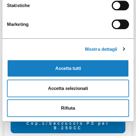
292026
Statistiche
Cop.c/beccuccio PS per
B.250CC
Marketing
Mostra dettagli
100 pz
Accetta tutti
Accetta selezionati
292023
Rifiuta
Cop.c/beccuccio PS per
B.250CC