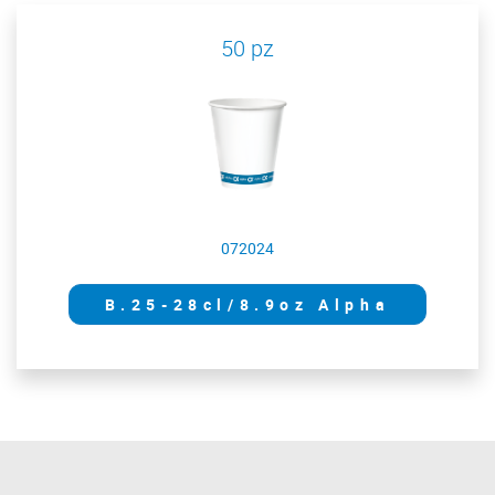
50 pz
072024
B.25-28cl/8.9oz Alpha