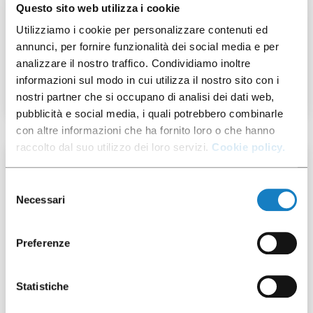
Questo sito web utilizza i cookie
007900001
Utilizziamo i cookie per personalizzare contenuti ed
annunci, per fornire funzionalità dei social media e per
Sacs de collecte de fonds
analizzare il nostro traffico. Condividiamo inoltre
30my
informazioni sul modo in cui utilizza il nostro sito con i
nostri partner che si occupano di analisi dei dati web,
pubblicità e social media, i quali potrebbero combinarle
con altre informazioni che ha fornito loro o che hanno
raccolto dal suo utilizzo dei loro servizi.
Cookie policy.
100 pces
Selezione
Necessari
del
consenso
Preferenze
007402104
Statistiche
Cvcle avec bec en PS pour
G.5,5/7oz