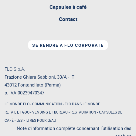
attualmente
aperta
Capsules à café
Contact
SE RENDRE A FLO CORPORATE
FLO S.p.A.
Frazione Ghiara Sabbioni, 33/A - IT
43012 Fontanellato (Parma)
p. IVA 00239470347
LE MONDE FLO
-
COMMUNICATION
-
FLO DANS LE MONDE
RETAIL ET GDO
-
VENDING ET BUREAU
-
RESTAURATION
-
CAPSULES DE
CAFÉ
-
LES FILTRES POUR L'EAU
Note d’information complète concernant l’utilisation des