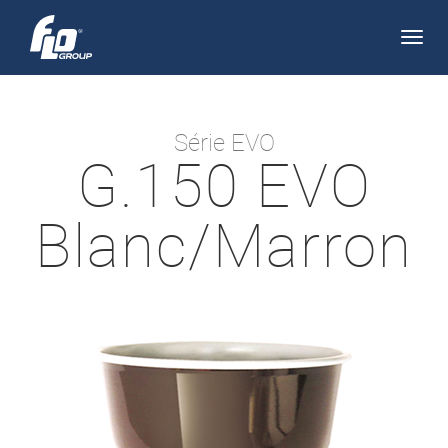
Apri/
navi
Série EVO
G.150 EVO
Blanc/Marron