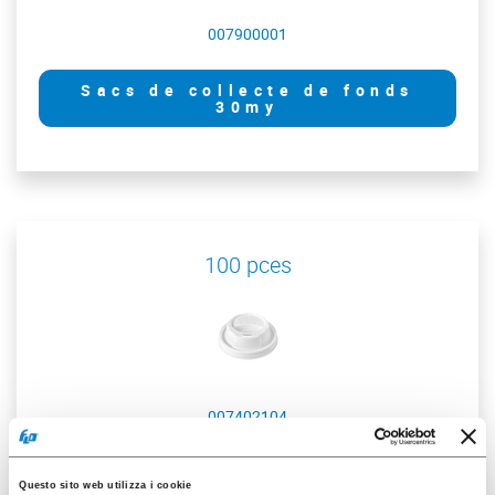
007900001
Sacs de collecte de fonds
30my
100 pces
007402104
Cvcle avec bec en PS pour
G.5,5/7oz
Questo sito web utilizza i cookie