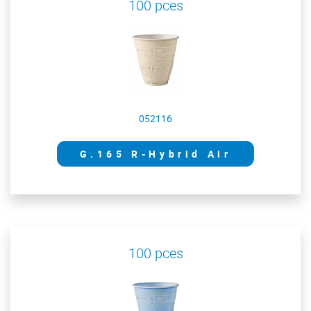
100 pces
052116
G.165 R-Hybrid Air
100 pces