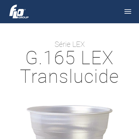
Apri/
navi
Série LEX
G.165 LEX
Translucide