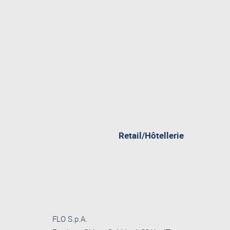
Retail/Hôtellerie
FLO S.p.A.