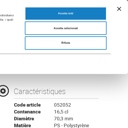
FR
Catalogues
SE RENDRE A FLO CORPORATE
Accetta tutti
ondividiamo
ia, i quali
Accetta selezionati
sette
Rifiuta
Caractéristiques
Code article
052052
Contenance
16,5 cl
Diamètre
70,3 mm
Matière
PS - Polystyrène