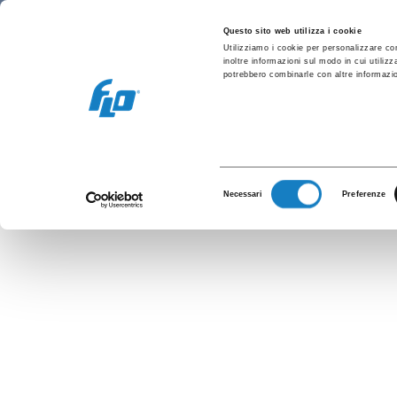
Retail/Hôtellerie
Vending et bureau
C
Questo sito web utilizza i cookie
Utilizziamo i cookie per personalizzare con
inoltre informazioni sul modo in cui utilizz
potrebbero combinarle con altre informazion
G.16
Selezione
Necessari
Preferenze
del
consenso