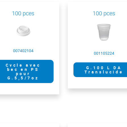
100 pces
100 pces
007402104
001105224
Cvcle avec
G.100 L DA
bec en PS
Translucide
pour
G.5,5/7oz