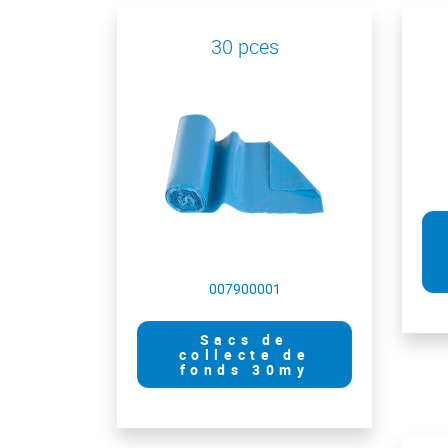
30 pces
007900001
Sacs de
collecte de
fonds 30my