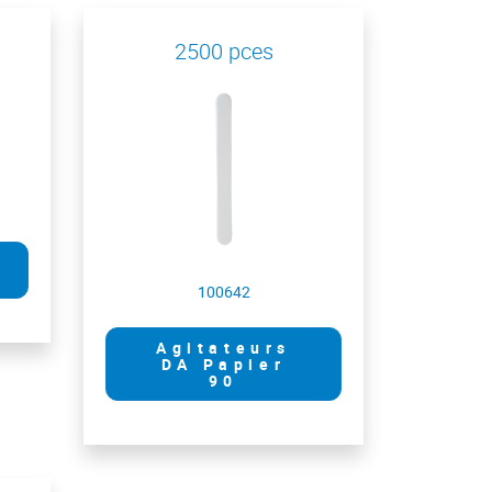
2500 pces
100642
Agitateurs
DA Papier
90