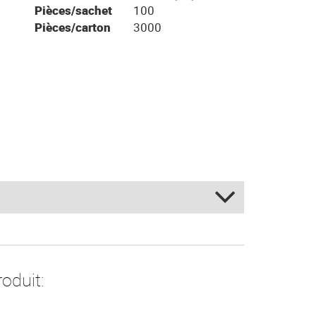
Pièces/sachet
100
Pièces/carton
3000
de - Translucide
- Blanc
nc/Marron - Bianco/Marrone
oduit: