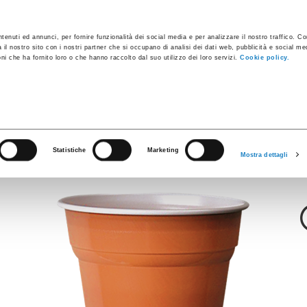
apsules à café
Conteneurs industriels
Produits innovants
tenuti ed annunci, per fornire funzionalità dei social media e per analizzare il nostro traffico. C
a il nostro sito con i nostri partner che si occupano di analisi dei dati web, pubblicità e social med
i che ha fornito loro o che hanno raccolto dal suo utilizzo dei loro servizi.
Cookie policy.
Série LEX
5 LEX Blanc/Noi
Statistiche
Marketing
Mostra dettagli