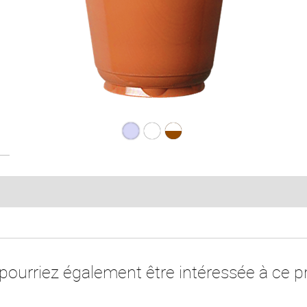
G.165 LEX Transluci
G.165 LEX Blanc 
G.165 LEX Bla
pourriez également être intéressée à ce pr