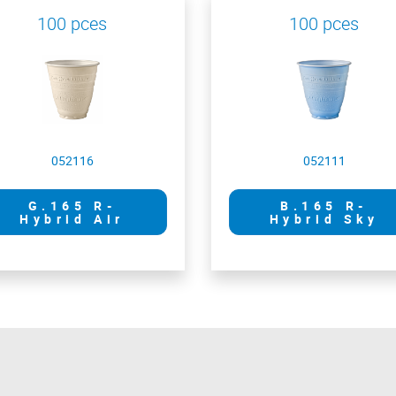
100 pces
100 pces
052116
052111
G.165 R-
B.165 R-
Hybrid Air
Hybrid Sky