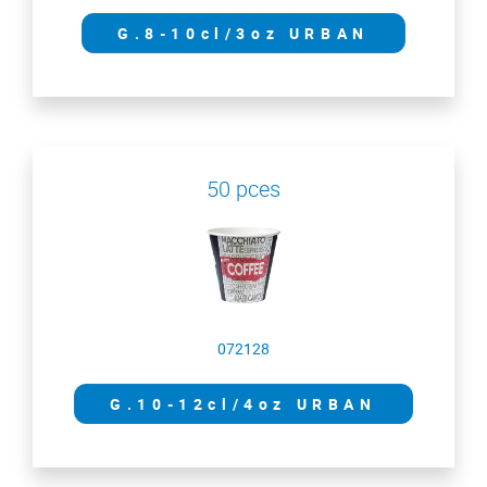
G.8-10cl/3oz URBAN
50 pces
072128
G.10-12cl/4oz URBAN