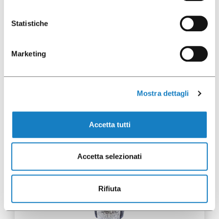
Statistiche
072129
Marketing
G.25-28cl/8.9oz URBAN
Mostra dettagli
Accetta tutti
50 pces
Accetta selezionati
Rifiuta