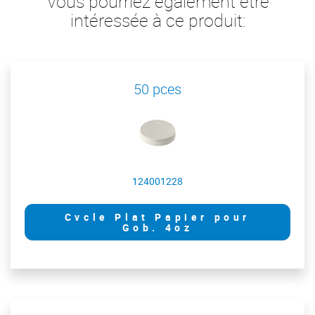
Vous pourriez également être
intéressée à ce produit:
50 pces
124001228
Cvcle Plat Papier pour
Gob. 4oz