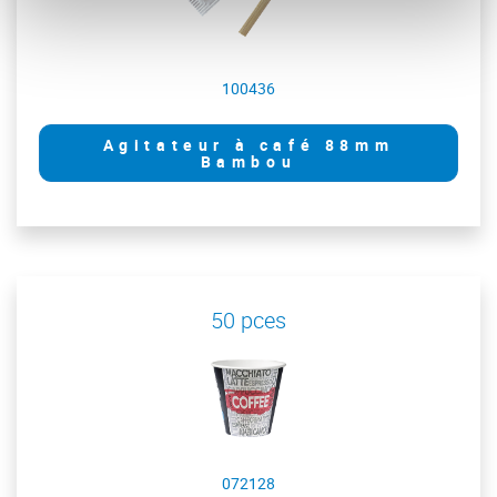
100436
Agitateur à café 88mm
Bambou
50 pces
072128