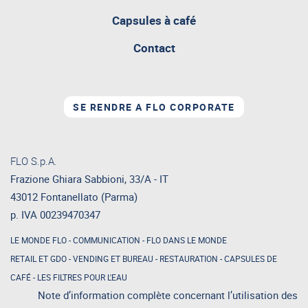
attualmente
aperta
Capsules à café
Contact
SE RENDRE A FLO CORPORATE
FLO S.p.A.
Frazione Ghiara Sabbioni, 33/A - IT
43012 Fontanellato (Parma)
p. IVA 00239470347
LE MONDE FLO
-
COMMUNICATION
-
FLO DANS LE MONDE
RETAIL ET GDO
-
VENDING ET BUREAU
-
RESTAURATION
-
CAPSULES DE
CAFÉ
-
LES FILTRES POUR L'EAU
Note d’information complète concernant l’utilisation des