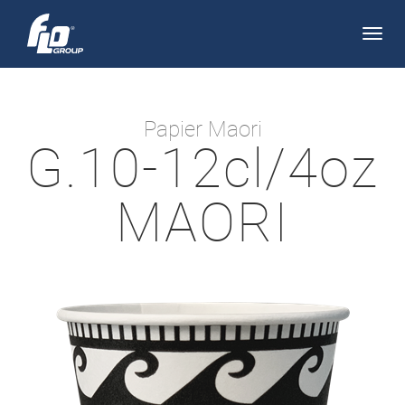
Apri/
navi
Papier Maori
G.10-12cl/4oz
MAORI