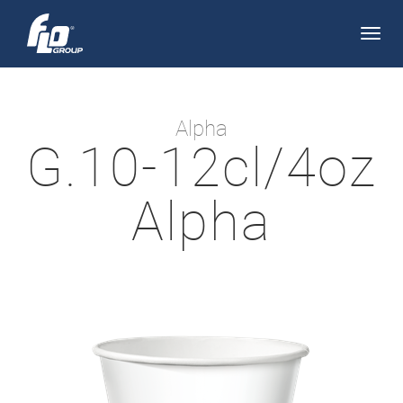
Apri/
navi
Alpha
G.10-12cl/4oz
Alpha