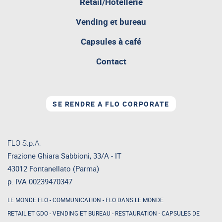
Retail/Hôtellerie
pagina
Vending et bureau
attualmente
aperta
Capsules à café
Contact
SE RENDRE A FLO CORPORATE
FLO S.p.A.
Frazione Ghiara Sabbioni, 33/A - IT
43012 Fontanellato (Parma)
p. IVA 00239470347
LE MONDE FLO
-
COMMUNICATION
-
FLO DANS LE MONDE
RETAIL ET GDO
-
VENDING ET BUREAU
-
RESTAURATION
-
CAPSULES DE