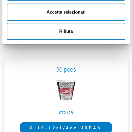
Accetta selezionati
007402103
Cvcle plat PS pour G.4oz
Rifiuta
50 pces
072128
G.10-12cl/4oz URBAN