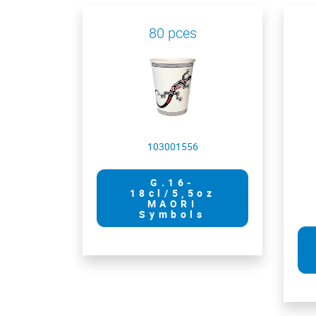
80 pces
103001556
G.16-
18cl/5,5oz
MAORI
Symbols