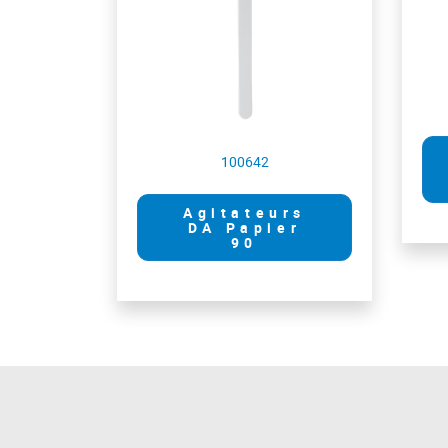
100642
Agitateurs
DA Papier
90