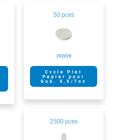
50 pces
292028
Cvcle Plat
Papier pour
Gob. 5,5/7oz
2500 pces