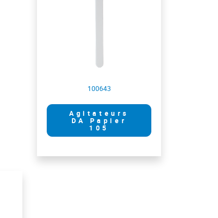
100643
Agitateurs
DA Papier
105