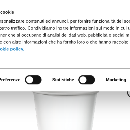
apsules à café
Conteneurs industriels
Produits innovants
 cookie
rsonalizzare contenuti ed annunci, per fornire funzionalità dei soc
stro traffico. Condividiamo inoltre informazioni sul modo in cui ut
tner che si occupano di analisi dei dati web, pubblicità e social m
Alpha
e con altre informazioni che ha fornito loro o che hanno raccolto
16-18cl/5,5oz Al
okie policy.
Preferenze
Statistiche
Marketing