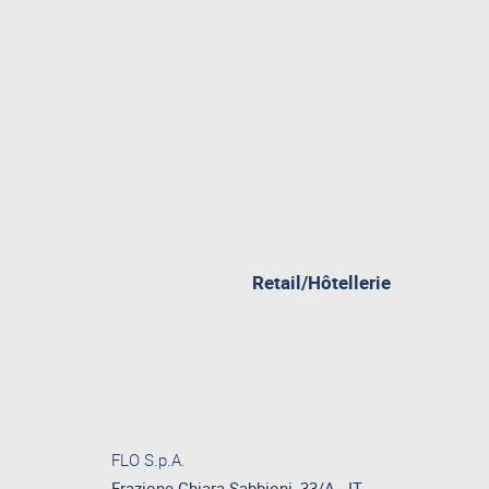
Retail/Hôtellerie
FLO S.p.A.
Frazione Ghiara Sabbioni, 33/A - IT