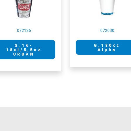
072126
072030
G.16-
G.180cc
18cl/5,5oz
Alpha
URBAN