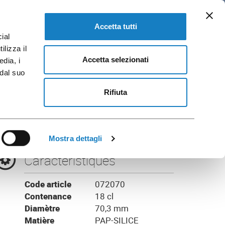
FR
Catalogues
SE RENDRE A FLO CORPORATE
Accetta tutti
ial
ilizza il
Accetta selezionati
edia, i
 dal suo
pha
Rifiuta
Mostra dettagli
Caractéristiques
Code article
072070
Contenance
18 cl
Diamètre
70,3 mm
Matière
PAP-SILICE