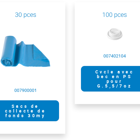
30 pces
100 pces
007402104
Cvcle avec
bec en PS
pour
G.5,5/7oz
007900001
Sacs de
collecte de
fonds 30my