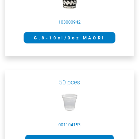
103000942
G.8-10cl/3oz MAORI
50 pces
001104153