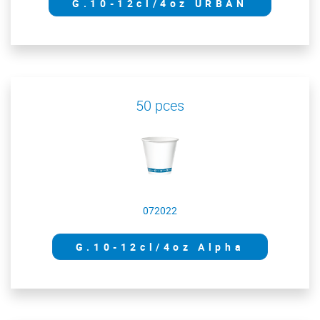
G.10-12cl/4oz URBAN
50 pces
072022
G.10-12cl/4oz Alpha