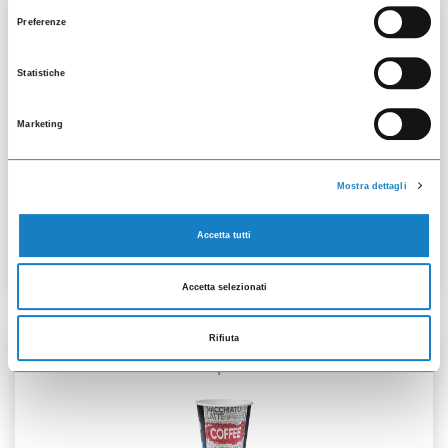
consenso
Preferenze
50 pces
Statistiche
Marketing
001104151
Mostra dettagli
G.88 L Blanc
Accetta tutti
Accetta selezionati
Rifiuta
50 pces