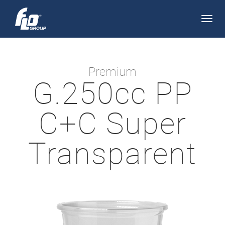
Apri/
navi
Premium
G.250cc PP
C+C Super
Transparent