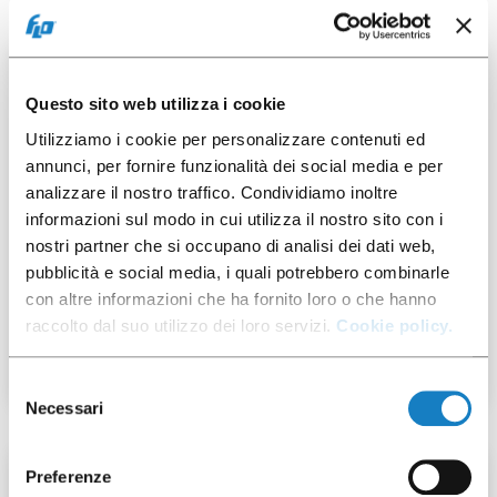
50 pces
Questo sito web utilizza i cookie
Utilizziamo i cookie per personalizzare contenuti ed
annunci, per fornire funzionalità dei social media e per
analizzare il nostro traffico. Condividiamo inoltre
informazioni sul modo in cui utilizza il nostro sito con i
292015
nostri partner che si occupano di analisi dei dati web,
pubblicità e social media, i quali potrebbero combinarle
Cvcle Plat PET découpe
con altre informazioni che ha fornito loro o che hanno
croix pour G.160/205/250/
raccolto dal suo utilizzo dei loro servizi.
Cookie policy.
300cc
Selezione
Necessari
del
consenso
Preferenze
50 pces