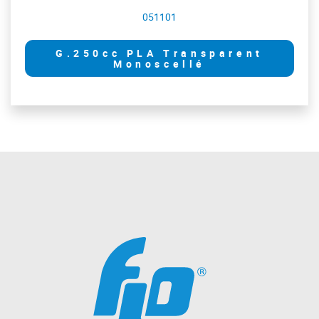
051101
G.250cc PLA Transparent
Monoscellé