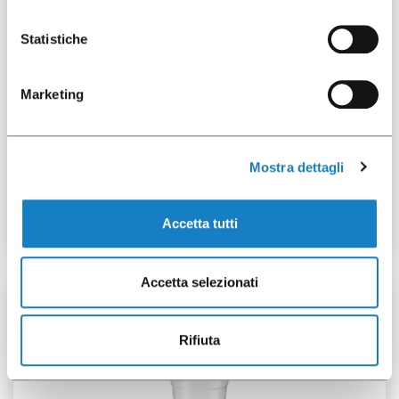
Statistiche
Marketing
292013
Cvcle Dôme PET découpe
Mostra dettagli
croix pour G.160/205/250/
300cc
Accetta tutti
Accetta selezionati
50 pces
Rifiuta