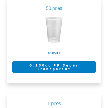
50 pces
050503
G.250cc PP Super
Transparent
1 pces