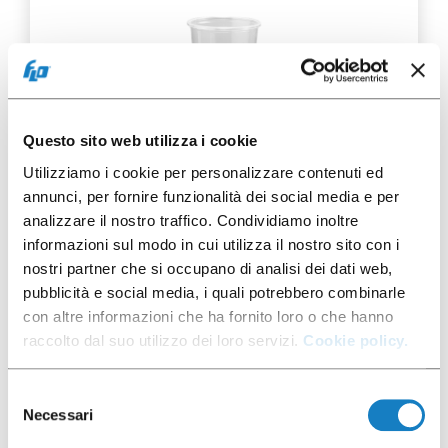
Questo sito web utilizza i cookie
050525
Utilizziamo i cookie per personalizzare contenuti ed
annunci, per fornire funzionalità dei social media e per
G.250cc PP Super
analizzare il nostro traffico. Condividiamo inoltre
Transparent Monoscellé
informazioni sul modo in cui utilizza il nostro sito con i
nostri partner che si occupano di analisi dei dati web,
pubblicità e social media, i quali potrebbero combinarle
con altre informazioni che ha fornito loro o che hanno
raccolto dal suo utilizzo dei loro servizi.
Cookie policy.
50 pces
Selezione
Necessari
del
consenso